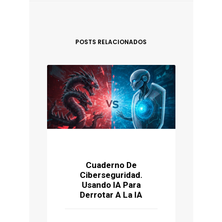
POSTS RELACIONADOS
Cuaderno De
Ciberseguridad.
P
Usando IA Para
Ú
Derrotar A La IA