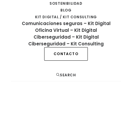
SOSTENIBILIDAD
BLOG
KIT DIGITAL / KIT CONSULTING
Comunicaciones seguras – Kit Digital
Oficina Virtual – Kit Digital
Ciberseguridad – Kit Digital
Ciberseguridad – Kit Consulting
CONTACTO
Nuestros Servicios incluyen la consultoría
y asesoramiento, diseño de soluciones,
SEARCH
implementación, adopción de la
tecnología, formación, soporte,
mantenimiento y financiación de la
tecnología