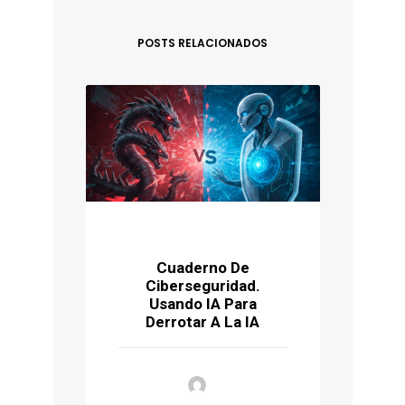
POSTS RELACIONADOS
Cuaderno De
Ciberseguridad.
P
Usando IA Para
Ú
Derrotar A La IA