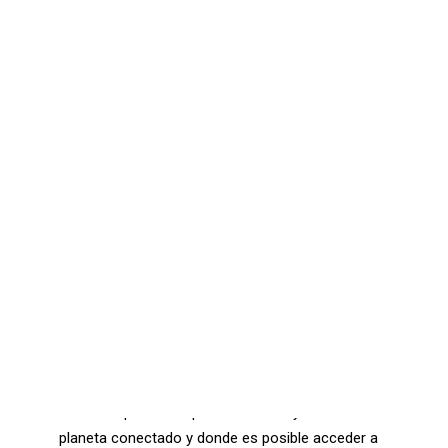
Comunicaciones seguras – Kit Digital
Oficina Virtual – Kit Digital
Ciberseguridad – Kit Digital
Ciberseguridad – Kit Consulting
CONTACTO
SEARCH
Vivimos en un mundo globalizado y altamente
competitivo. En el mundo empresarial, las
compañías deben ofrecer a sus clientes
productos y servicios cada vez más cuidados
debido a que la competencia es muy alta. En un
planeta conectado y donde es posible acceder a