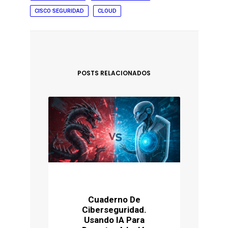
CISCO SEGURIDAD
CLOUD
POSTS RELACIONADOS
Cuaderno De
Ciberseguridad.
P
Usando IA Para
Ú