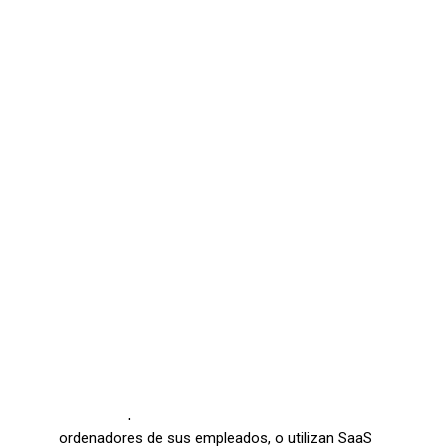
Comunicaciones seguras – Kit Digital
Oficina Virtual – Kit Digital
Ciberseguridad – Kit Digital
Ciberseguridad – Kit Consulting
CONTACTO
SEARCH
Hoy en día, el trabajo a distancia es una realidad.
Cisco Cloudlock
proporciona
ciberseguridad
en el
cloud
. ¿En su empresa todo el mundo
trabaja de forma presencial siempre? ¿Y el
software que utilizan está instalado en los
ordenadores de sus empleados, o utilizan SaaS