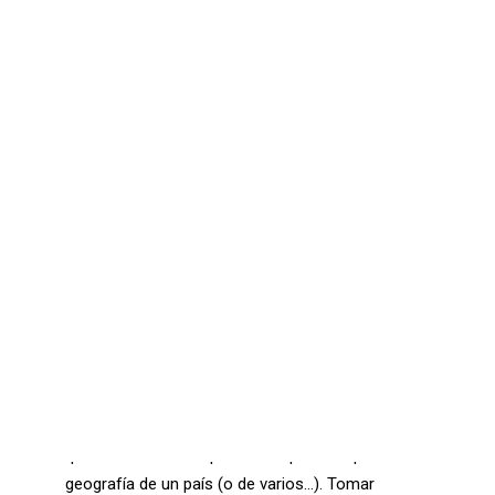
Comunicaciones seguras – Kit Digital
Oficina Virtual – Kit Digital
Ciberseguridad – Kit Digital
Ciberseguridad – Kit Consulting
CONTACTO
SEARCH
Hace unos años, en la época previa a la explosión
de Internet, a los sistemas de videoconferencia,
etcétera, hubiera sido imposible trabajar de una
forma eficaz (y sobre todo rápida) en un proyecto
que tuviese a los implicados repartidos por la
geografía de un país (o de varios…). Tomar