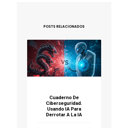
POSTS RELACIONADOS
Cuaderno De
Ciberseguridad.
P
Usando IA Para
Ú
Derrotar A La IA