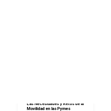
Comunicaciones seguras – Kit Digital
Oficina Virtual – Kit Digital
Ciberseguridad – Kit Digital
Ciberseguridad – Kit Consulting
CONTACTO
SEARCH
Las Necesidades y Retos de la
Movilidad en las Pymes