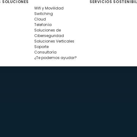
S
SOLUCIONES
SERVICIOS
SOSTENIBI
Wifi y Movilidad
Switching
Cloud
Telefonía
Soluciones de
Ciberseguridad
Soluciones Verticales
Soporte
Consultoría
¿Te podemos ayudar?