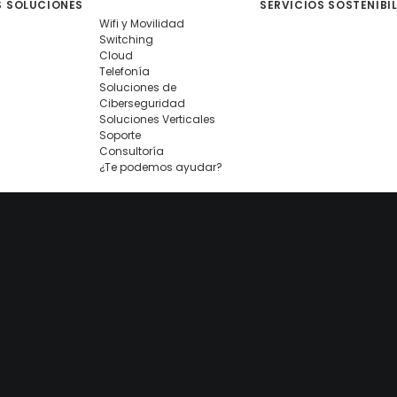
S
SOLUCIONES
SERVICIOS
SOSTENIBI
Wifi y Movilidad
Switching
Cloud
Telefonía
Soluciones de
Ciberseguridad
Soluciones Verticales
Soporte
Consultoría
¿Te podemos ayudar?