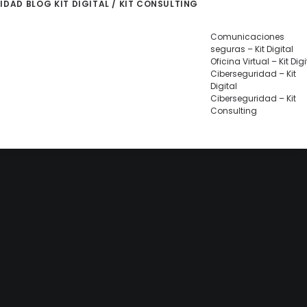
LIDAD
BLOG
KIT DIGITAL / KIT CONSULTING
Comunicaciones
seguras – Kit Digital
Oficina Virtual – Kit Digi
Ciberseguridad – Kit
Digital
Ciberseguridad – Kit
Consulting