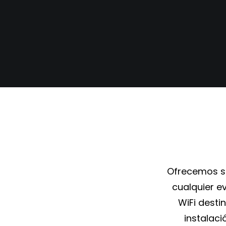
Ofrecemos so
cualquier e
WiFi desti
instalaci