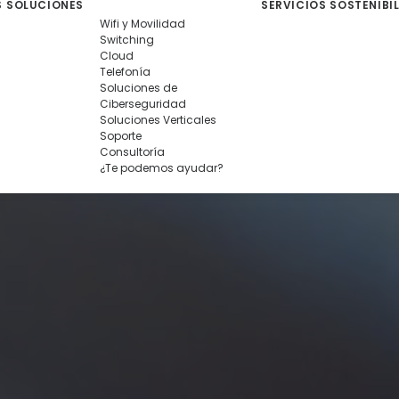
S
SOLUCIONES
SERVICIOS
SOSTENIBI
Wifi y Movilidad
Switching
Cloud
Telefonía
Soluciones de
Ciberseguridad
Soluciones Verticales
Soporte
Consultoría
¿Te podemos ayudar?