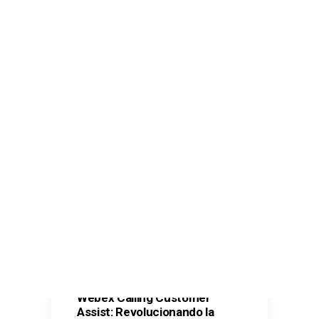
Comunicaciones seguras – Kit Digital
Oficina Virtual – Kit Digital
Ciberseguridad – Kit Digital
Ciberseguridad – Kit Consulting
CONTACTO
SEARCH
Webex Calling Customer
Assist: Revolucionando la