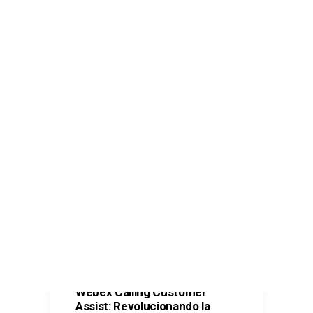
Comunicaciones seguras – Kit Digital
Oficina Virtual – Kit Digital
Ciberseguridad – Kit Digital
Ciberseguridad – Kit Consulting
CONTACTO
SEARCH
Webex Calling Customer
Assist: Revolucionando la