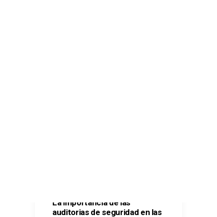
Comunicaciones seguras – Kit Digital
Oficina Virtual – Kit Digital
Ciberseguridad – Kit Digital
Ciberseguridad – Kit Consulting
CONTACTO
SEARCH
La importancia de las
auditorias de seguridad en las