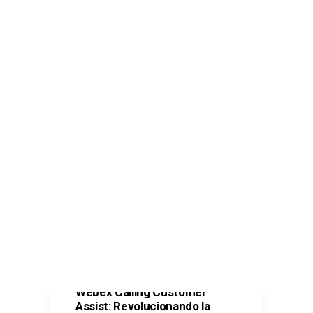
Comunicaciones seguras – Kit Digital
Oficina Virtual – Kit Digital
Ciberseguridad – Kit Digital
Ciberseguridad – Kit Consulting
CONTACTO
SEARCH
Webex Calling Customer
Assist: Revolucionando la