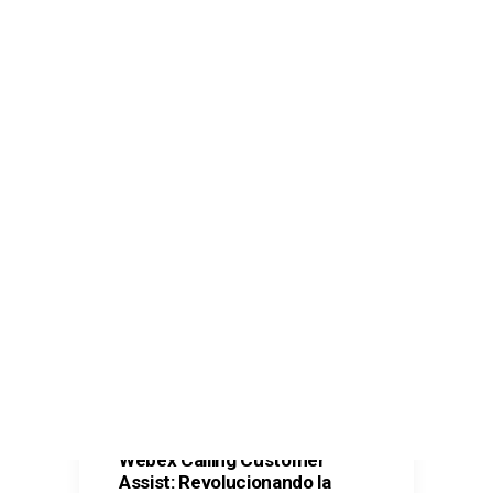
Comunicaciones seguras – Kit Digital
Oficina Virtual – Kit Digital
Ciberseguridad – Kit Digital
Ciberseguridad – Kit Consulting
CONTACTO
SEARCH
Webex Calling Customer
Assist: Revolucionando la