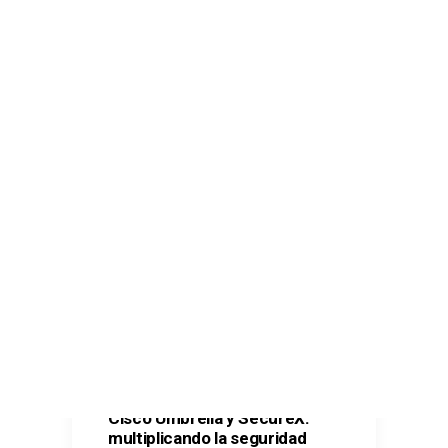
Comunicaciones seguras – Kit Digital
Oficina Virtual – Kit Digital
Ciberseguridad – Kit Digital
Ciberseguridad – Kit Consulting
CONTACTO
SEARCH
Cisco Umbrella y SecureX:
multiplicando la seguridad