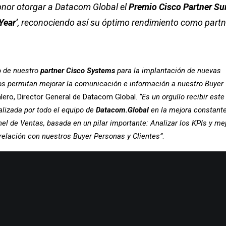
onor otorgar a Datacom Global el
Premio Cisco Partner S
Year
’
, reconociendo así su óptimo rendimiento como partn
o de nuestro
partner Cisco Systems
para la implantación de nuevas
os permitan mejorar la comunicación e información a nuestro Buyer
lero, Director General de Datacom Global.
“Es un orgullo recibir este
alizada por todo el equipo de
Datacom.Global
en la mejora constant
el de Ventas, basada en un pilar importante: Analizar los KPIs y me
relación con nuestros Buyer Personas y Clientes”
.
os partners más destacados en sectores tecnológicos específicos 
un selecto grupo de directivos de la Organización Global de Partner