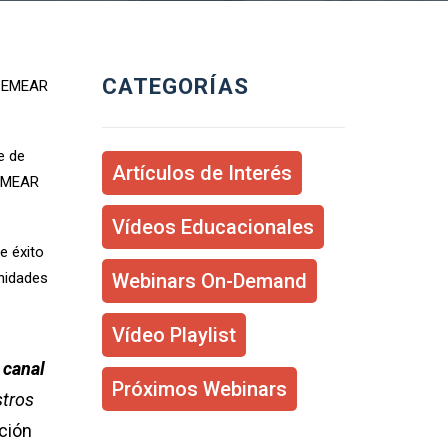
CATEGORÍAS
ón EMEAR
e de
Artículos de Interés
 EMEAR
Vídeos Educacionales
e éxito
nidades
Webinars On-Demand
Vídeo Playlist
 canal
Próximos Webinars
stros
ación