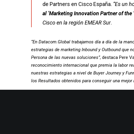
de Partners en Cisco España.
“Es un h
al ‘
Marketing
Innovation Partner of the 
Cisco en la región EMEAR Sur
.
“En Datacom.Global trabajamos día a día de la man
estrategias de marketing Inbound y Outbound que n
Persona de las nuevas soluciones”
, destaca Pere Va
reconocimiento internacional que premia la labor re
nuestras estrategias a nivel de Buyer Journey y Funn
los Resultados obtenidos para conseguir una mejor 
Los
Premios Cisco Partner Summit
reconocen a l
todas las regiones. Los premiados son elegidos por 
Cisco, así como regionales y locales.