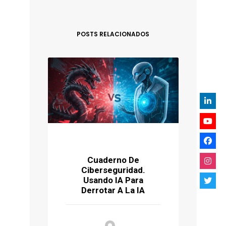
POSTS RELACIONADOS
Cuaderno De
Ciberseguridad.
P
Usando IA Para
Ú
Derrotar A La IA