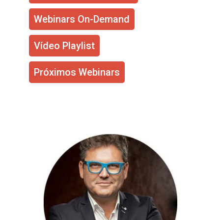
Webinars On-Demand
Vídeo Playlist
Próximos Webinars