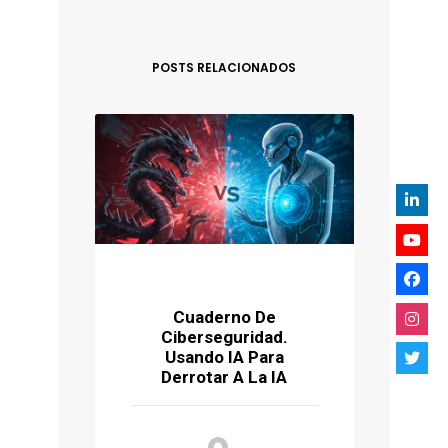
POSTS RELACIONADOS
Cuaderno De
Ciberseguridad.
P
Usando IA Para
Ú
Derrotar A La IA