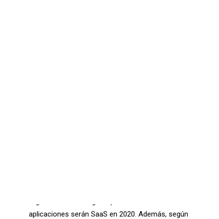
Comunicaciones seguras – Kit Digital
Oficina Virtual – Kit Digital
Ciberseguridad – Kit Digital
Ciberseguridad – Kit Consulting
CONTACTO
SEARCH
Las empresas cada vez utilizan más soluciones
como servicio
SaaS
(Software as a Service en
inglés o Software como Servicio en español).
Según la consultora IDC, el 73% de las
organizaciones asegura que casi todas sus
aplicaciones serán SaaS en 2020. Además, según