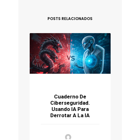
POSTS RELACIONADOS
Cuaderno De
Ciberseguridad.
P
Usando IA Para
Ú
Derrotar A La IA