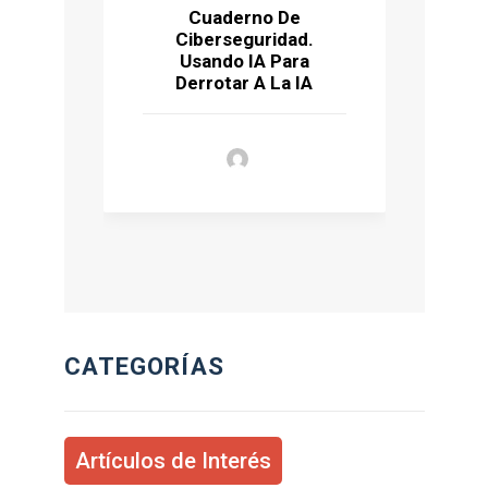
Cuaderno De
Ciberseguridad.
P
Usando IA Para
Ú
Derrotar A La IA
CATEGORÍAS
Artículos de Interés