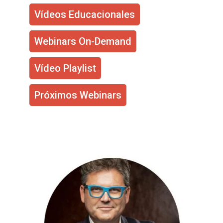
Vídeos Educacionales
Webinars On-Demand
Vídeo Playlist
Próximos Webinars