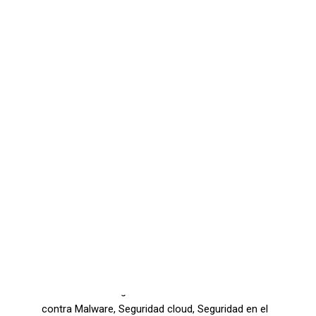
Comunicaciones seguras – Kit Digital
Oficina Virtual – Kit Digital
Ciberseguridad – Kit Digital
Ciberseguridad – Kit Consulting
CONTACTO
SEARCH
Cisco es una de las empresas IT que mejor se
preocupa por la seguridad de las compañías en el
entorno online. Es una de las organizaciones que
ofrece a las empresas un porfolio más amplio de
soluciones de seguridad: Protección avanzada
contra Malware, Seguridad cloud, Seguridad en el