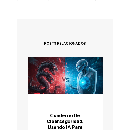
POSTS RELACIONADOS
Cuaderno De
Ciberseguridad.
P
Usando IA Para
Ú