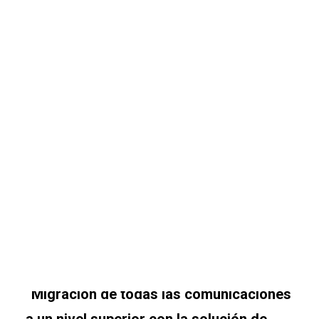
Comunicaciones seguras – Kit Digital
Oficina Virtual – Kit Digital
Ciberseguridad – Kit Digital
Ciberseguridad – Kit Consulting
CONTACTO
SEARCH
GRUPO BALFEGO. Diseño,
despliegue y adopción de
soluciones de colaboración Cloud.
“Migración de todas las comunicaciones