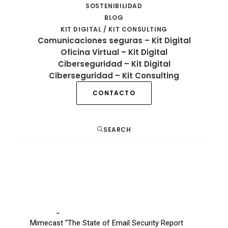
SOSTENIBILIDAD
BLOG
KIT DIGITAL / KIT CONSULTING
Comunicaciones seguras – Kit Digital
Oficina Virtual – Kit Digital
Ciberseguridad – Kit Digital
Ciberseguridad – Kit Consulting
CONTACTO
SEARCH
El correo electrónico es una vía de entrada
importante de ataques informáticos a la empresa.
Cada año crece el número de amenazas en este
ámbito. Según el informe del 2019 sobre el estado
de la seguridad del correo electrónico de
Mimecast “
The State of Email Security Report