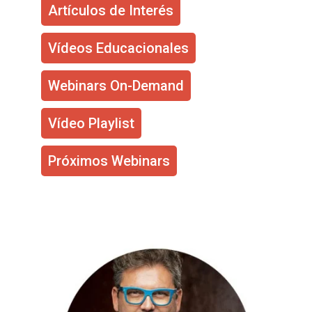
Artículos de Interés
Vídeos Educacionales
Webinars On-Demand
Vídeo Playlist
Próximos Webinars