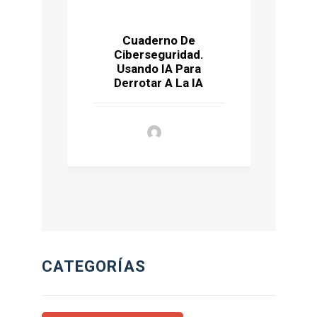
Cuaderno De
Ciberseguridad.
P
Usando IA Para
Ú
Derrotar A La IA
CATEGORÍAS