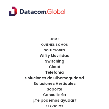
HOME
QUIÉNES SOMOS
SOLUCIONES
Wifi y Movilidad
Switching
Cloud
Telefonía
AMP Y TALOS COMO
Soluciones de Ciberseguridad
Soluciones Verticales
HERRAMIENTAS DE
Soporte
PROTECCIÓN DE CORREO
Consultoría
ELECTRÓNICO CORPORATIVO
¿Te podemos ayudar?
SERVICIOS